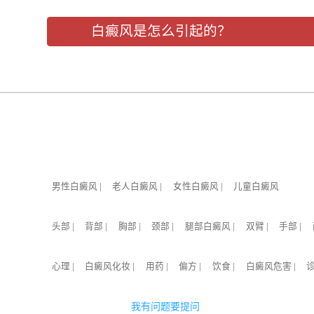
白癜风是怎么引起的？
男性白癜风
|
老人白癜风
|
女性白癜风
|
儿童白癜风
头部
|
背部
|
胸部
|
颈部
|
腿部白癜风
|
双臂
|
手部
|
心理
|
白癜风化妆
|
用药
|
偏方
|
饮食
|
白癜风危害
|
我有问题要提问