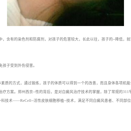
含有的染色剂和防腐剂，对孩子的危害较大，长此以往，孩子的--降低，就
免孩子受到外伤侵害。
素质的方式，通过锻炼，孩子的体质可以得到一个的改善，而且身体各项机能
。郑州西京--性的背后，是对白癜风治疗技术的掌握，除了常规的311窄谱UV
积外科技术——ReCell--活性皮肤细胞移植--技术，满足不同白癜风患者、不