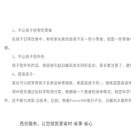
2。不让孩子经常吃零食
在孩子日常饮食中，有些家长喜欢给孩子买一些小零食，但是一些零食中，
散。
3。不让孩子受外伤
孩子受外伤的话，很容易引起白癜风发生同形反应，家长要注意了，避
4。提高孩子--
家长可以经常带孩子去参加体育锻炼，来提高孩子的--，锻炼是提高身体
郑州西京通过化科学检测分型，根据每一个患者的身体情况，制定科学治疗方案
外，还不断引进前.沿技术，比如，智能Fencer308准分子光、白癜风大面
西京服务，让您就医更省时·省事·省心