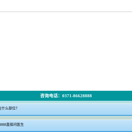
咨询电话：0371-86628888
返回顶部
|
在线问诊
|
电话咨询
|
来院路线
在什么部位？
24小时咨询电话:0371-63363346
咨询微信:18339905623
8888直接问医生
地址郑州市二七区大学中路99号