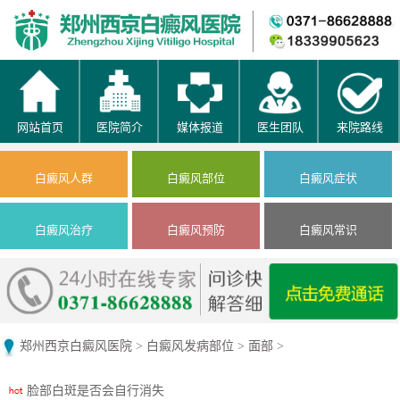
网站首页
医院简介
媒体报道
医生团队
来院路线
白癜风人群
白癜风部位
白癜风症状
白癜风治疗
白癜风预防
白癜风常识
郑州西京白癜风医院
>
白癜风发病部位
>
面部
>
脸部白斑是否会自行消失