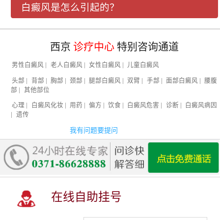
白癜风是怎么引起的？
西京
诊疗中心
特别咨询通道
男性白癜风
|
老人白癜风
|
女性白癜风
|
儿童白癜风
头部
|
背部
|
胸部
|
颈部
|
腿部白癜风
|
双臂
|
手部
|
面部白癜风
|
腰腹
部
|
其他部位
心理
|
白癜风化妆
|
用药
|
偏方
|
饮食
|
白癜风危害
|
诊断
|
白癜风病因
|
遗传
我有问题要提问
在线自助挂号