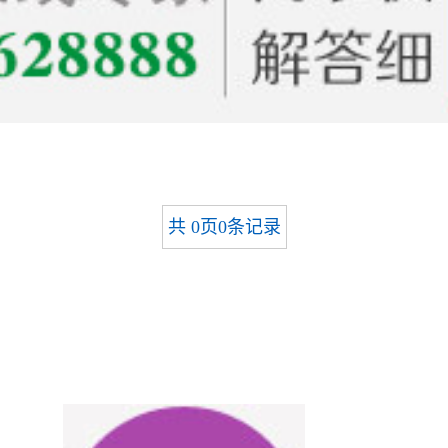
共
0
页
0
条记录