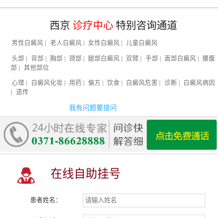
西京
诊疗中心
特别咨询通道
男性白癜风
|
老人白癜风
|
女性白癜风
|
儿童白癜风
头部
|
背部
|
胸部
|
颈部
|
腿部白癜风
|
双臂
|
手部
|
面部白癜风
|
腰腹
部
|
其他部位
心理
|
白癜风化妆
|
用药
|
偏方
|
饮食
|
白癜风危害
|
诊断
|
白癜风病因
|
遗传
我有问题要提问
在线自助挂号
患者姓名：