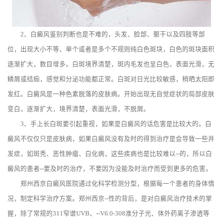
2、白癜风鉴别判断也是不难的，头发、脸部、躯干以及四肢等部
位，出现大小不等、单个或者是多个不规则纯白色斑块，白色的斑块面积
逐渐扩大，数目增多。白斑境界清楚，斑内毛发也呈白色，表面光滑，无
鳞屑或结痂，感觉和分泌功能都正常。白斑对日光比较敏感，稍晒太阳即
发红。白癜风是一种色素脱落的皮肤病。开始出现无自觉症状的局部皮肤
变白，逐渐扩大，境界清楚，表面光滑，不脱屑。
3、手上长白斑要引起重视，如果是白癜风的话危害是比较大的。白
癜风不仅仅只是皮肤病，如果白癜风没有及时的得到治疗是会导致一些并
发症，如斑秃、恶性肿瘤、白化病，这些疾病也是比较难以--的，所以白
癜风的患者--要及时的治疗，不要因为没能及时治疗而受到更多的危害。
郑州西京白癜风医院通过化科学检测分型，根据每一个患者的身体情
况，制定科学治疗方案。郑州西京--性的背后，是对白癜风治疗技术的掌
握，除了常规的311窄谱UVB、--V6.0-308准分子光、体外药离子渗透等