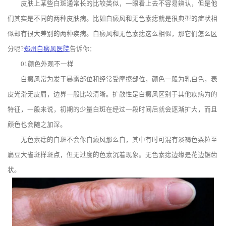
皮肤上某些白斑通常长的比较类似，一眼看上去不容易辨认，但是他
们其实是不同的两种皮肤病。比如白癜风和无色素痣就是很典型的症状相
似却有很大差别的两种疾病。白癜风和无色素痣这么相似，那它们怎么区
分呢?
郑州白癜风医院
告诉你：
01颜色外观不一样
白癜风常为发于暴露部位和经常受摩擦部位，颜色一般为乳白色，表
皮光滑无皮屑，边界一般比较清晰。扩散性是白癜风区别于其他疾病为的
特征，一般来说，初期的少量白斑在经过一段时间后就会逐渐扩大，而且
颜色也会随之加深。
无色素痣的白斑不会像白癜风那么白，其中有时可混有淡褐色粟粒至
扁豆大雀斑样斑点，但无过度的色素沉着现象。无色素痣边缘是花边锯齿
状。