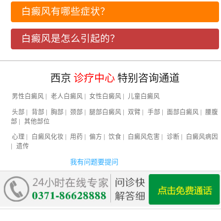
白癜风有哪些症状？
白癜风是怎么引起的？
西京
诊疗中心
特别咨询通道
男性白癜风
|
老人白癜风
|
女性白癜风
|
儿童白癜风
头部
|
背部
|
胸部
|
颈部
|
腿部白癜风
|
双臂
|
手部
|
面部白癜风
|
腰腹
部
|
其他部位
心理
|
白癜风化妆
|
用药
|
偏方
|
饮食
|
白癜风危害
|
诊断
|
白癜风病因
|
遗传
我有问题要提问