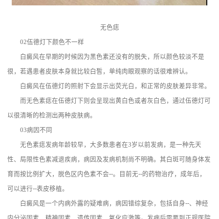
无色痣
02伍德灯下颜色不一样
白癜风在早期的时候因为黑色素还没有的脱失，所以颜色较淡不是
很，若遇患者皮肤本身就比较白皙，单纯肉眼观察的话很难辨认。
白癜风在伍德灯的照射下会显示出荧光白，和正常的皮肤差异非常。
而无色素痣在伍德灯下则会呈现出黄白色或者灰白色，通过伍德灯可
以很清晰的检测出两种皮肤病。
03病因不同
无色素痣发病年龄较早，大多数患者在3岁以前发病，是一种先天
性、局限性色素减退疾病，病因及发病机制尚不明确。其白斑可随身体发
育而按比例扩大，脱色区内色素不会--。目前无--的药物治疗，成年后，
可以进行--表皮移植。
白癜风是一个内病外露的疑难病，病因错综复杂，包括自身--、神经
内分泌因素、精神因素、遗传因素、氧化应激等。发病后需要到正规医院