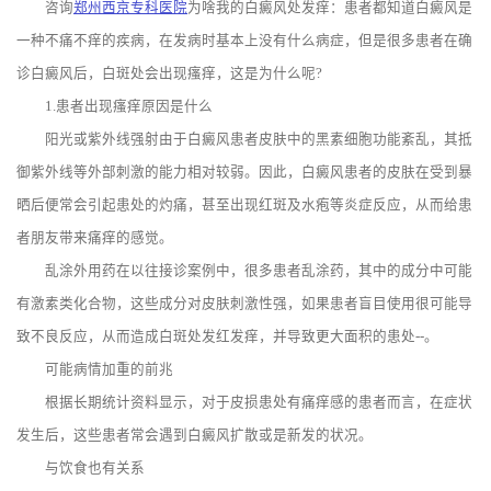
咨询
郑州西京专科医院
为啥我的白癜风处发痒：患者都知道白癜风是
一种不痛不痒的疾病，在发病时基本上没有什么病症，但是很多患者在确
诊白癜风后，白斑处会出现瘙痒，这是为什么呢?
1.患者出现瘙痒原因是什么
阳光或紫外线强射由于白癜风患者皮肤中的黑素细胞功能紊乱，其抵
御紫外线等外部刺激的能力相对较弱。因此，白癜风患者的皮肤在受到暴
晒后便常会引起患处的灼痛，甚至出现红斑及水疱等炎症反应，从而给患
者朋友带来痛痒的感觉。
乱涂外用药在以往接诊案例中，很多患者乱涂药，其中的成分中可能
有激素类化合物，这些成分对皮肤刺激性强，如果患者盲目使用很可能导
致不良反应，从而造成白斑处发红发痒，并导致更大面积的患处--。
可能病情加重的前兆
根据长期统计资料显示，对于皮损患处有痛痒感的患者而言，在症状
发生后，这些患者常会遇到白癜风扩散或是新发的状况。
与饮食也有关系