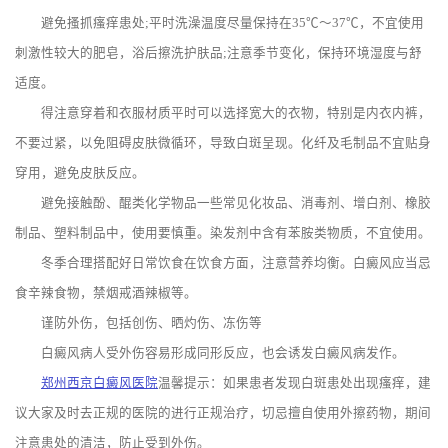
避免搔抓瘙痒患处;平时洗澡温度尽量保持在35℃～37℃，不宜使用
刺激性较大的肥皂，浴后擦洗护肤品;注意季节变化，保持环境湿度与舒
适度。
得注意穿着和衣服材质平时可以选择宽大的衣物，特别是内衣内裤，
不要过紧，以免阻碍皮肤微循环，导致白斑呈现。化纤及毛制品不宜贴身
穿用，避免皮肤反应。
避免接触酚、醌类化学物品一些常见化妆品、消毒剂、增白剂、橡胶
制品、塑料制品中，使用要慎重。染发剂中含有苯胺类物质，不宜使用。
冬季合理搭配好日常饮食在饮食方面，注意营养均衡。白癜风应当忌
食辛辣食物，禁烟戒酒辣椒等。
谨防外伤，包括创伤、晒灼伤、冻伤等
白癜风病人受外伤容易形成同形反应，也会诱发白癜风病发作。
郑州西京白癜风医院
温馨提示：如果患者发现白斑患处出现瘙痒，建
议大家及时去正规的医院的进行正规治疗，切忌擅自使用外擦药物，期间
注意患处的清洁，防止受到外伤。