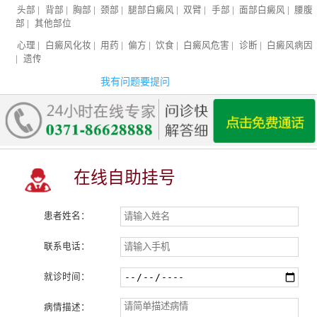
头部
|
背部
|
胸部
|
颈部
|
腿部白癜风
|
双臂
|
手部
|
面部白癜风
|
腰腹
部
|
其他部位
心理
|
白癜风化妆
|
用药
|
偏方
|
饮食
|
白癜风危害
|
诊断
|
白癜风病因
|
遗传
我有问题要提问
在线自助挂号
患者姓名：
联系电话：
就诊时间：
病情描述：