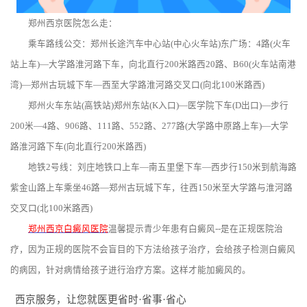
郑州西京医院怎么走：
乘车路线公交：郑州长途汽车中心站(中心火车站)东广场：4路(火车
站上车)—大学路淮河路下车，向北直行200米路西20路、B60(火车站南港
湾)—郑州古玩城下车—西至大学路淮河路交叉口(向北100米路西)
郑州火车东站(高铁站)郑州东站(K入口)—医学院下车(D出口)—步行
200米—4路、906路、111路、552路、277路(大学路中原路上车)—大学
路淮河路下车(向北直行200米路西)
地铁2号线：刘庄地铁口上车—南五里堡下车—西步行150米到航海路
紫金山路上车乘坐46路—郑州古玩城下车，往西150米至大学路与淮河路
交叉口(北100米路西)
郑州西京白癜风医院
温馨提示青少年患有白癜风--是在正规医院治
疗，因为正规的医院不会盲目的下方法给孩子治疗，会给孩子检测白癜风
的病因，针对病情给孩子进行治疗方案。这样才能加癜风的。
西京服务，让您就医更省时·省事·省心