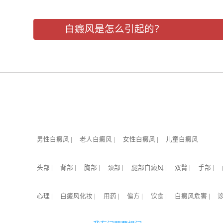
白癜风是怎么引起的？
男性白癜风
|
老人白癜风
|
女性白癜风
|
儿童白癜风
头部
|
背部
|
胸部
|
颈部
|
腿部白癜风
|
双臂
|
手部
|
心理
|
白癜风化妆
|
用药
|
偏方
|
饮食
|
白癜风危害
|