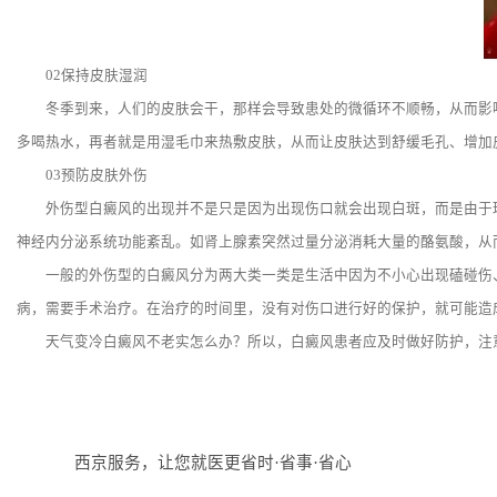
02保持皮肤湿润
冬季到来，人们的皮肤会干，那样会导致患处的微循环不顺畅，从而影响皮
多喝热水，再者就是用湿毛巾来热敷皮肤，从而让皮肤达到舒缓毛孔、增加
03预防皮肤外伤
外伤型白癜风的出现并不是只是因为出现伤口就会出现白斑，而是由于环境
神经内分泌系统功能紊乱。如肾上腺素突然过量分泌消耗大量的酪氨酸，从
一般的外伤型的白癜风分为两大类一类是生活中因为不小心出现磕碰伤、
病，需要手术治疗。在治疗的时间里，没有对伤口进行好的保护，就可能造
天气变冷白癜风不老实怎么办？所以，白癜风患者应及时做好防护，注
西京服务，让您就医更省时·省事·省心