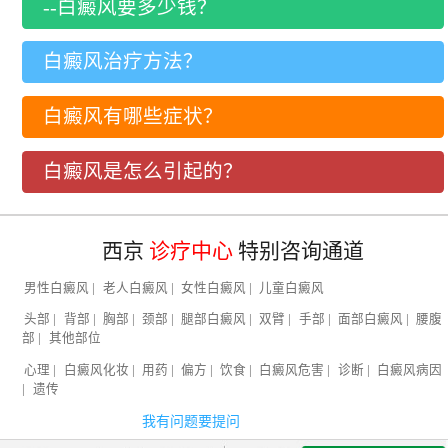
--白癜风要多少钱？
白癜风治疗方法？
白癜风有哪些症状？
白癜风是怎么引起的？
西京
诊疗中心
特别咨询通道
男性白癜风
|
老人白癜风
|
女性白癜风
|
儿童白癜风
头部
|
背部
|
胸部
|
颈部
|
腿部白癜风
|
双臂
|
手部
|
面部白癜风
|
腰腹
部
|
其他部位
心理
|
白癜风化妆
|
用药
|
偏方
|
饮食
|
白癜风危害
|
诊断
|
白癜风病因
|
遗传
我有问题要提问