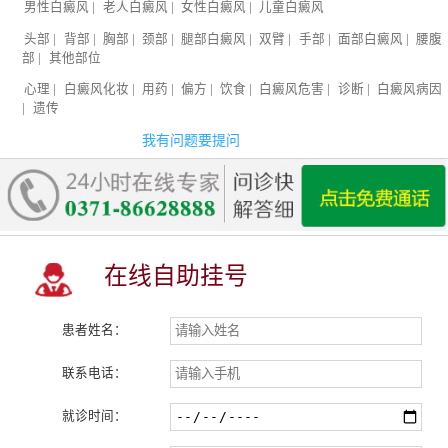
男性白癜风
|
老人白癜风
|
女性白癜风
|
儿童白癜风
头部
|
背部
|
胸部
|
颈部
|
腿部白癜风
|
双臂
|
手部
|
面部白癜风
|
腰腹
部
|
其他部位
心理
|
白癜风化妆
|
用药
|
偏方
|
饮食
|
白癜风危害
|
诊断
|
白癜风病因
|
遗传
我有问题要提问
在线自助挂号
患者姓名：
联系电话：
就诊时间：