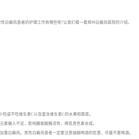
性白癜风患者的护理工作有哪些呢?让我们看一看郑州白癜风医院的介绍。
少吃或不吃维生素C以及富含维生素C的水果和蔬菜。
元素摄入不足，影响酪氨酸酶活性，降低黑色素合成。
加重白癜风。男性白癜风患者一定要注意抽烟喝酒的危害，尽量不要喝酒。