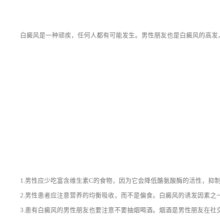
白癜风是一种顽疾，任何人都有可能发生。男性朋友也是白癜风的高发人
1.男性应少吃富含维生素C的食物，因为它会降低酪氨酸酶的活性，抑制
2.男性患者应注意营养的均衡吸收，而不是偏食。白癜风的诱发因素之一
3.患有白癜风的男性朋友也要注意不要抽烟喝酒。烟酒是男性朋友在社交