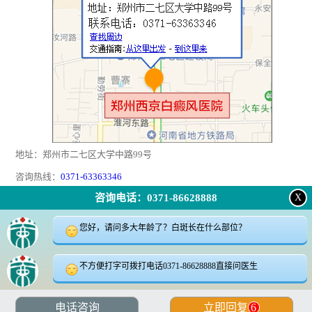
地址：郑州市二七区大学中路99号
咨询热线：
0371-63363346
咨询电话：0371-86628888
X
返回顶部
|
在线问诊
|
电话咨询
|
来院路线
您好，请问多大年龄了？白斑长在什么部位？
24小时咨询电话:0371-63363346
咨询微信:18339905623
不方便打字可拨打电话0371-86628888直接问医生
地址郑州市二七区大学中路99号
电话咨询
立即回复
6