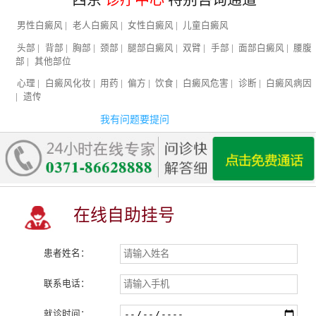
男性白癜风
|
老人白癜风
|
女性白癜风
|
儿童白癜风
头部
|
背部
|
胸部
|
颈部
|
腿部白癜风
|
双臂
|
手部
|
面部白癜风
|
腰腹
部
|
其他部位
心理
|
白癜风化妆
|
用药
|
偏方
|
饮食
|
白癜风危害
|
诊断
|
白癜风病因
|
遗传
我有问题要提问
在线自助挂号
患者姓名：
联系电话：
就诊时间：