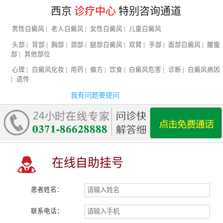
西京
诊疗中心
特别咨询通道
男性白癜风
|
老人白癜风
|
女性白癜风
|
儿童白癜风
头部
|
背部
|
胸部
|
颈部
|
腿部白癜风
|
双臂
|
手部
|
面部白癜风
|
腰腹
部
|
其他部位
心理
|
白癜风化妆
|
用药
|
偏方
|
饮食
|
白癜风危害
|
诊断
|
白癜风病因
|
遗传
我有问题要提问
在线自助挂号
患者姓名：
联系电话：